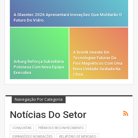
A Glasstec 2026 Apresentará Inovações Que Moldarão O
Futuro Do Vidro.
A Evonik Investe Em
Tecnologias Futuras De
Arburg Reforça Subsidiária
Fios Magnéticos Com Uma
Polonesa Com Nova Equipe
Nova Unidade Sediada Na
Executiva
China…
Navegação Por Categoria
Notícias Do Setor
CONQUISTAS
PRÊMIOS E RECONHECIMENTO
EXPANSÕES E NOMEAÇÕES
RELATÓRIO DE MERCADO