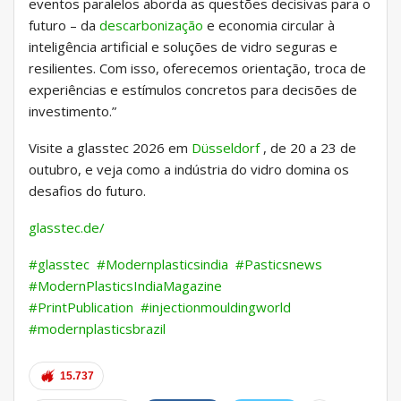
eventos paralelos aborda as questões decisivas para o
futuro – da
descarbonização
e economia circular à
inteligência artificial e soluções de vidro seguras e
resilientes. Com isso, oferecemos orientação, troca de
experiências e estímulos concretos para decisões de
investimento.”
Visite a glasstec 2026 em
Düsseldorf
, de 20 a 23 de
outubro, e veja como a indústria do vidro domina os
desafios do futuro.
glasstec.de/
#glasstec
#Modernplasticsindia
#Pasticsnews
#ModernPlasticsIndiaMagazine
#PrintPublication
#injectionmouldingworld
#modernplasticsbrazil
15.737