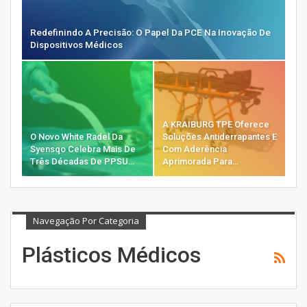
Redefinindo A Precisão: O Papel Da PCE Na Inovação De
Dispositivos Médicos
A KRAIBURG TPE Oferece
O Novo White Radel Da
Soluções Antiderrapantes E
Syensqo Celebra Mais De
Com Aderência
Três Décadas De PPSU…
Aprimorada Para…
Navegação Por Categoria
Plásticos Médicos