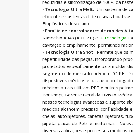
reduzidas e sincronização de 100% da haste 
•
Tecnologia Ultra Melt:
Um sistema de can
eficiente e sustentável de resinas bioativa
Bioplásticos deste ano.
•
Família de controladores de moldes Alt
Raciocínio Ativo (ART 2.0) e
a Tecnologia
Dat
cavitação e empilhamento, permitindo maior
•
Tecnologia Ultra Shot:
Permite que os mo
repetibilidade das peças, incorporando proc
projetados especificamente para moldar di
segmento de mercado médico
: “O PET é
dispositivos médicos e para uso prolongad
médicos atuais utilizam PET e outros polí
Bontempi, Gerente Geral da Divisão Médic
nossas tecnologias avançadas e suporte ab
médicos alcancem precisão, confiabilidade e
cheias, autoinjetores, canetas injetoras, t
pipeta, placas de Petri e muito mais.”
No eve
diversas aplicações e processos médicos im