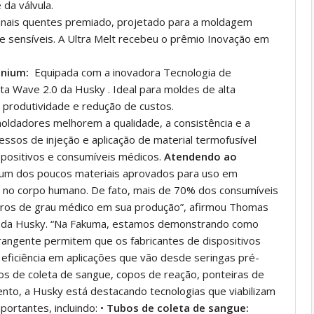
da válvula.
ais quentes premiado, projetado para a moldagem
s e sensíveis. A Ultra Melt recebeu o prêmio Inovação em
anium:
Equipada com a inovadora Tecnologia de
a Wave 2.0 da Husky . Ideal para moldes de alta
 produtividade e redução de custos.
ldadores melhorem a qualidade, a consistência e a
essos de injeção e aplicação de material termofusível
spositivos e consumíveis médicos.
Atendendo ao
 um dos poucos materiais aprovados para uso em
o no corpo humano. De fato, mais de 70% dos consumíveis
meros de grau médico em sua produção”, afirmou Thomas
a da Husky. “Na Fakuma, estamos demonstrando como
rangente permitem que os fabricantes de dispositivos
 eficiência em aplicações que vão desde seringas pré-
ubos de coleta de sangue, copos de reação, ponteiras de
nto, a Husky está destacando tecnologias que viabilizam
portantes, incluindo:
•
Tubos de coleta de sangue: