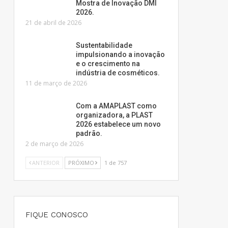
Mostra de Inovação DMI
2026.
21 de abril de 2026
Sustentabilidade
impulsionando a inovação
e o crescimento na
indústria de cosméticos.
11 de março de 2026
Com a AMAPLAST como
organizadora, a PLAST
2026 estabelece um novo
padrão.
2 de março de 2026
ANTERIOR
PRÓXIMO
1 de 757
FIQUE CONOSCO