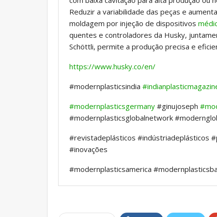
com baixa cavitação para alta produção ou 
Reduzir a variabilidade das peças e aumenta
moldagem por injeção de dispositivos
médi
quentes e controladores da Husky, juntamen
Schöttli, permite a produção precisa e efici
https://www.husky.co/en/
#modernplasticsindia
#indianplasticmagazi
#modernplasticsgermany
#ginujoseph
#mod
#modernplasticsglobalnetwork #moderngl
#revistadeplásticos #indústriadeplásticos
#inovações
#modernplasticsamerica #modernplasticsba