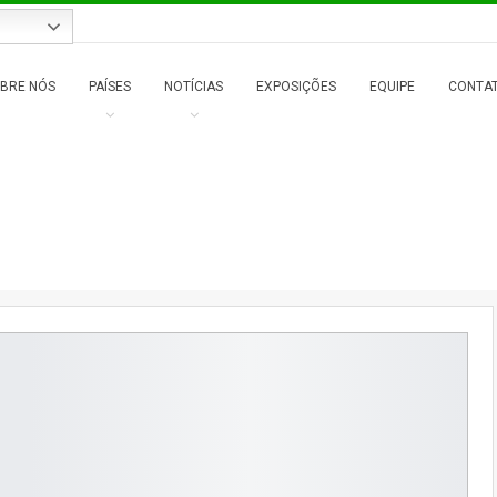
BRE NÓS
PAÍSES
NOTÍCIAS
EXPOSIÇÕES
EQUIPE
CONTAT
s
Recursos e informações
A Husky destaca a inovação impulsionada pel