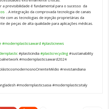
necessidades extremamente críticas.
r a previsibilidade é fundamental para o sucesso da
cos
. A integração da comprovada tecnologia de canais
te com as tecnologias de injeção proprietárias da
ente de peças de alta qualidade para aplicações médicas.
ne
#modernplasticsaward
#plasticnews
ernplastic
#plasticindia
#plasticrecycling
#sustainability
obalnetwork #modernplasticsaward2024
 #plásticosmodernosnoOrienteMédio #revistaindiana
ngladesh #modernplasticsasia #modernplasticsitaly