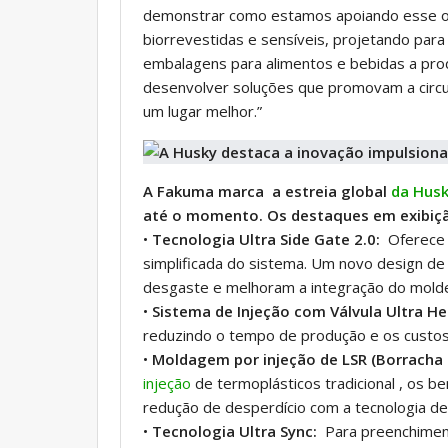
demonstrar como estamos apoiando esse obj
biorrevestidas e sensíveis, projetando para
embalagens para alimentos e bebidas a pro
desenvolver soluções que promovam a circul
um lugar melhor.”
A Fakuma marca a estreia global
da Hus
até o momento. Os destaques em exibiçã
•
Tecnologia Ultra Side Gate 2.0:
Oferece 
simplificada do sistema. Um novo design d
desgaste e melhoram a integração do mold
•
Sistema de Injeção com Válvula Ultra Hel
reduzindo o tempo de produção e os custos
•
Moldagem por injeção de LSR (Borracha d
injeção
de termoplásticos tradicional , os b
redução de desperdício com a tecnologia de 
•
Tecnologia Ultra Sync:
Para preenchiment